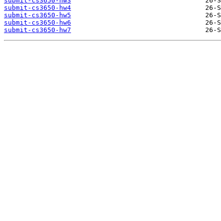
submit-cs3650-hw3
submit-cs3650-hw4
submit-cs3650-hw5
submit-cs3650-hw6
submit-cs3650-hw7